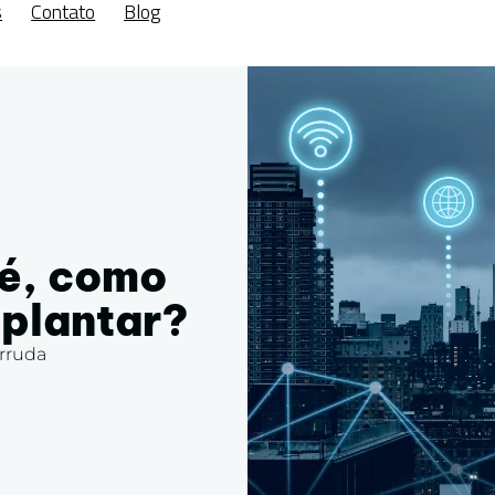
s
Contato
Blog
 é, como
mplantar?
rruda