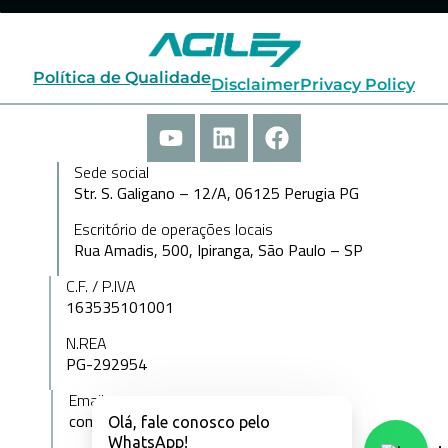
Política de Qualidade
Disclaimer
Privacy Policy
Sede social
Str. S. Galigano – 12/A, 06125 Perugia PG
Escritório de operações locais
Rua Amadis, 500, Ipiranga, São Paulo – SP
C.F. / P.IVA
163535101001
N.REA
PG-292954
Email
comercial@agile7.com.br
Olá, fale conosco pelo
WhatsApp!