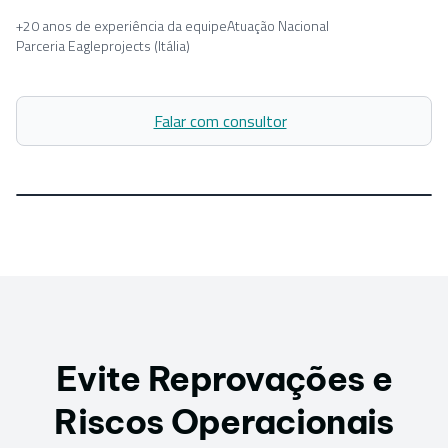
+20 anos de experiência da equipe
Atuação Nacional
Parceria Eagleprojects (Itália)
X:
Falar com consultor
329482.22
SNAP
Y:
ON
739201.00
Projeto_FTTH_ZonaSul_vFinal.dwg
Evite Reprovações e
Riscos Operacionais