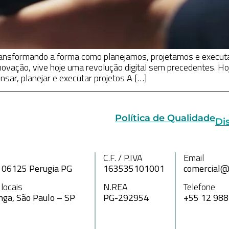
transformando a forma como planejamos, projetamos e execu
inovação, vive hoje uma revolução digital sem precedentes. H
ar, planejar e executar projetos A […]
Política de Qualidade
Di
C.F. / P.IVA
Email
A, 06125 Perugia PG
163535101001
comercial@
 locais
N.REA
Telefone
nga, São Paulo – SP
PG-292954
+55 12 98